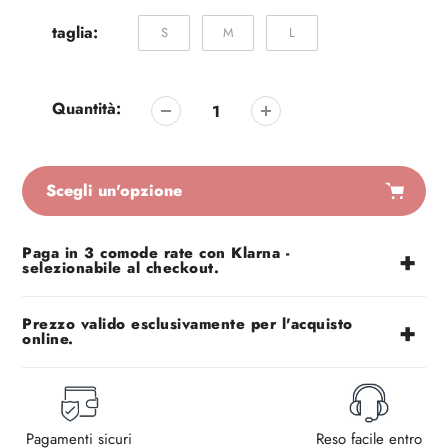
taglia:
S
M
L
Quantità:
Scegli un'opzione
Aggiunta
Paga in 3 comode rate con Klarna -
di
selezionabile al checkout.
prodotto
al
tuo
Prezzo valido esclusivamente per l'acquisto
online.
carrello
Pagamenti sicuri
Reso facile entro