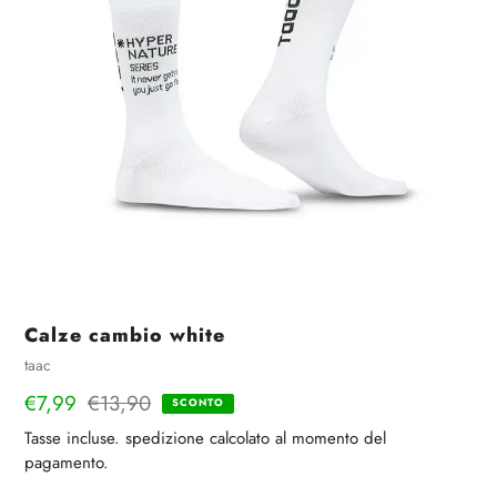
Calze cambio white
Venditrice
taac
Prezzo
€7,99
Prezzo
€13,90
SCONTO
di
regolare
Tasse incluse.
spedizione
calcolato al momento del
vendita
pagamento.