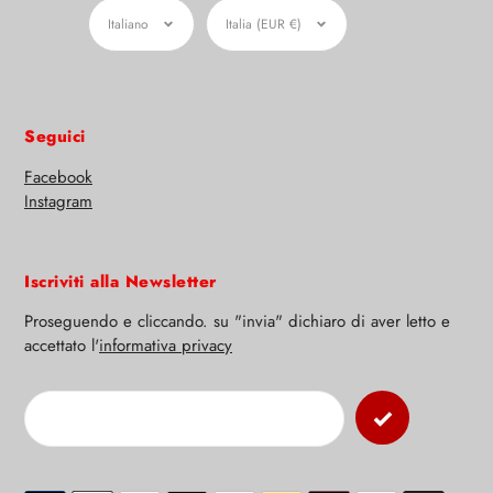
Lingua
Moneta
Italiano
Italia (EUR €)
Seguici
Facebook
Instagram
Iscriviti alla Newsletter
Proseguendo e cliccando. su "invia" dichiaro di aver letto e
accettato l'
informativa privacy
Modalità