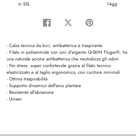
in SSL
14gg
Condividi
Tweet
Pin
su
su
su
Facebook
Twitter
Pinterest
- Calza tecnica da bici, antibatterica e traspirante
- Filato in poliammide con ioni d'argento Q-SKIN Flugar®: ha
una naturale azione antibatterica che neutralizza gli odori
- No stress: super confortevole grazie al filato tecnico
elasticizzato e al taglio ergonomico, con cuciture minimali
- Ottima traspirabilità
- Supporto dinamico dell'arco plantare
- Resistente all'abrasione
- Unisex