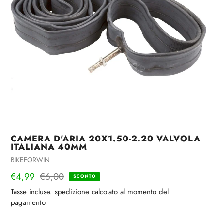
CAMERA D'ARIA 20X1.50-2.20 VALVOLA
ITALIANA 40MM
Venditrice
BIKEFORWIN
Prezzo
€4,99
Prezzo
€6,00
SCONTO
di
regolare
Tasse incluse.
spedizione
calcolato al momento del
vendita
pagamento.