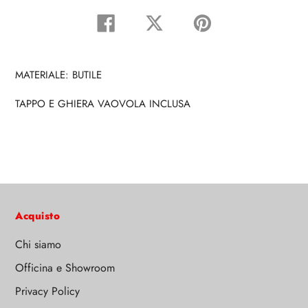
Condividi
Tweet
Pin
su
su
su
Facebook
Twitter
Pinterest
MATERIALE: BUTILE
TAPPO E GHIERA VAOVOLA INCLUSA
Acquisto
Chi siamo
Officina e Showroom
Privacy Policy