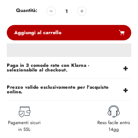
Quantità:
Aggiungi al carrello
Aggiunta
Paga in 3 comode rate con Klarna -
di
selezionabile al checkout.
prodotto
al
tuo
Prezzo valido esclusivamente per l'acquisto
online.
carrello
Pagamenti sicuri
Reso facile entro
in SSL
14gg