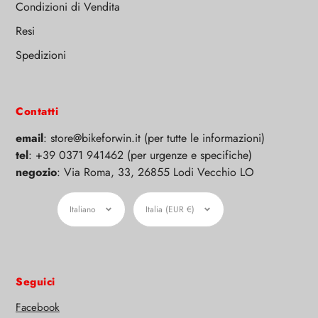
Condizioni di Vendita
Resi
Spedizioni
Contatti
email
: store@bikeforwin.it (per tutte le informazioni)
tel
: +39 0371 941462 (per urgenze e specifiche)
negozio
: Via Roma, 33, 26855 Lodi Vecchio LO
Lingua
Moneta
Italiano
Italia (EUR €)
Seguici
Facebook