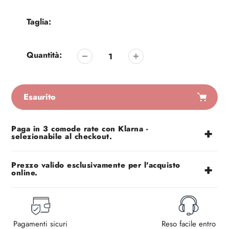
Taglia:
Quantità:
Esaurito
Aggiunta
Paga in 3 comode rate con Klarna -
di
selezionabile al checkout.
prodotto
al
tuo
Prezzo valido esclusivamente per l'acquisto
online.
carrello
Pagamenti sicuri
Reso facile entro