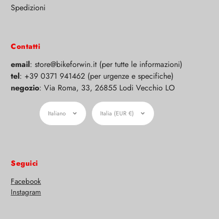
Spedizioni
Contatti
email
: store@bikeforwin.it (per tutte le informazioni)
tel
: +39 0371 941462 (per urgenze e specifiche)
negozio
: Via Roma, 33, 26855 Lodi Vecchio LO
Lingua
Moneta
Italiano
Italia (EUR €)
Seguici
Facebook
Instagram