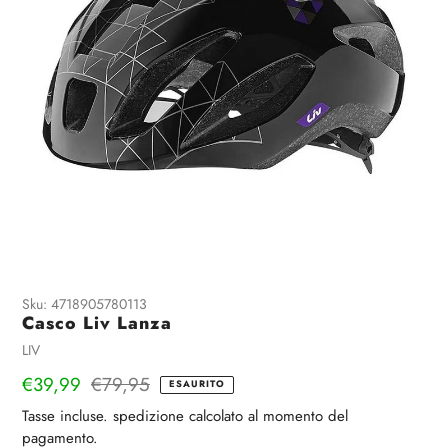
Sku:
4718905780113
Casco Liv Lanza
Venditrice
LIV
Prezzo
€39,99
Prezzo
€79,95
ESAURITO
di
regolare
Tasse incluse.
spedizione
calcolato al momento del
vendita
pagamento.