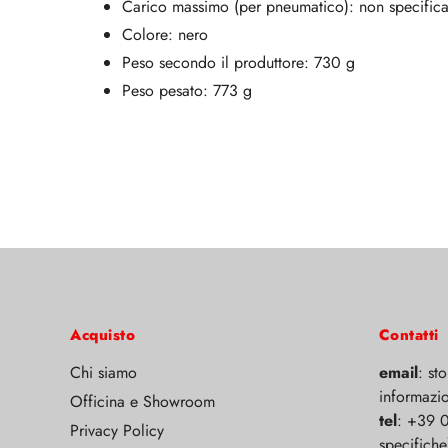
Carico massimo (per pneumatico): non specifica
Colore: nero
Peso secondo il produttore: 730 g
Peso pesato: 773 g
Acquisto
Contatti
Chi siamo
email
: st
informazio
Officina e Showroom
tel
: +39 
Privacy Policy
specifiche