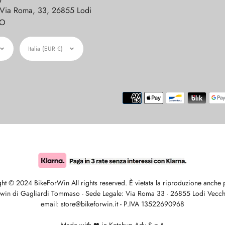
 Via Roma, 33, 26855 Lodi
LO
gua
Moneta
Italia (EUR €)
ht © 2024 BikeForWin All rights reserved. È vietata la riproduzione anche p
rwin di Gagliardi Tommaso - Sede Legale: Via Roma 33 - 26855 Lodi Vecch
email: store@bikeforwin.it - P.IVA 13522690968