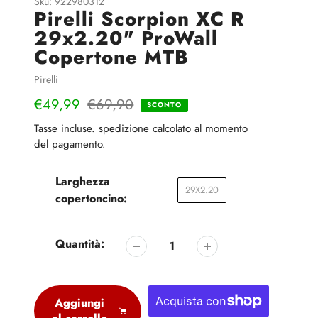
Sku:
922980312
Pirelli Scorpion XC R
29x2.20" ProWall
Copertone MTB
Venditrice
Pirelli
Prezzo
€49,99
Prezzo
€69,90
SCONTO
di
regolare
Tasse incluse.
spedizione
calcolato al momento
del pagamento.
vendita
Larghezza
29X2.20
copertoncino:
Quantità:
Aggiungi