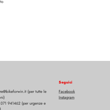
to
Seguici
ore@bikeforwin.it (per tutte le
Facebook
ni)
Instagram
0371 941462 (per urgenze e
)