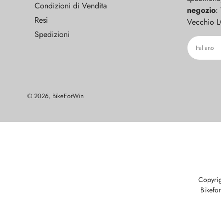
Condizioni di Vendita
negozio
:
Resi
Vecchio 
Spedizioni
Lin
Italiano
© 2026,
BikeForWin
Copyrig
Bikefo