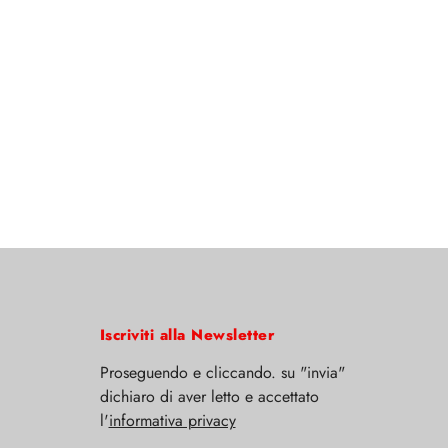
Iscriviti alla Newsletter
Proseguendo e cliccando. su "invia"
dichiaro di aver letto e accettato
l'
informativa privacy