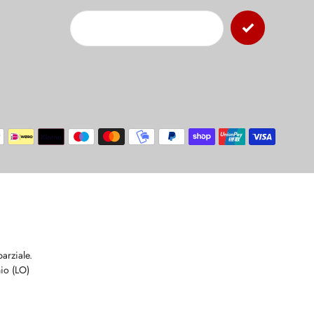
Modalit
di
pagame
arziale.
io (LO)