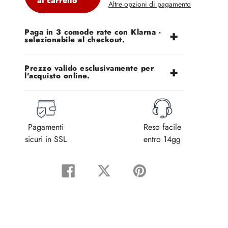
al carrello
Altre opzioni di pagamento
Aggiunta
Paga in 3 comode rate con Klarna -
di
selezionabile al checkout.
prodotto
al
Prezzo valido esclusivamente per
tuo
l'acquisto online.
carrello
Pagamenti
Reso facile
sicuri in SSL
entro 14gg
Condividi
Tweet
Pin
su
su
su
Facebook
Twitter
Pinterest