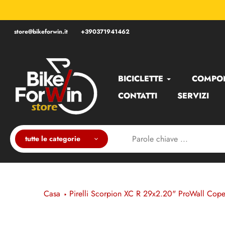
Salta
TENZIONE, RIPARAZIONE E MODIFICA
al
contenuto
store@bikeforwin.it
+390371941462
BICICLETTE
COMPO
CONTATTI
SERVIZI
tutte le categorie
Casa
Pirelli Scorpion XC R 29x2.20" ProWall Cop