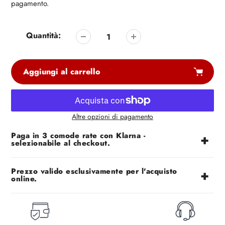
vendita
pagamento.
Quantità:
Aggiungi al carrello
Altre opzioni di pagamento
Aggiunta
Paga in 3 comode rate con Klarna -
di
selezionabile al checkout.
prodotto
al
tuo
Prezzo valido esclusivamente per l'acquisto
online.
carrello