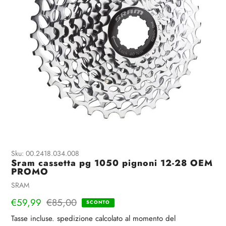
Sku:
00.2418.034.008
Sram cassetta pg 1050 pignoni 12-28 OEM
PROMO
Venditrice
SRAM
Prezzo
€59,99
Prezzo
€85,00
SCONTO
di
regolare
Tasse incluse.
spedizione
calcolato al momento del