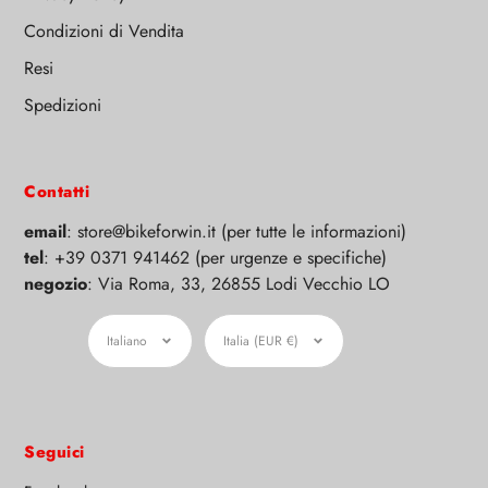
Condizioni di Vendita
Resi
Spedizioni
Contatti
email
: store@bikeforwin.it (per tutte le informazioni)
tel
: +39 0371 941462 (per urgenze e specifiche)
negozio
: Via Roma, 33, 26855 Lodi Vecchio LO
Lingua
Moneta
Italiano
Italia (EUR €)
Seguici