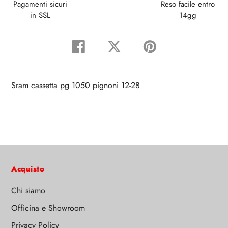
Pagamenti sicuri
Reso facile entro
in SSL
14gg
Condividi
Tweet
Pin
su
su
su
Facebook
Twitter
Pinterest
Sram cassetta pg 1050 pignoni 12-28
Acquisto
Chi siamo
Officina e Showroom
Privacy Policy